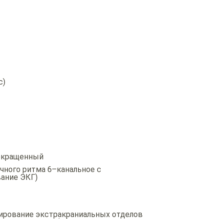
c)
сокращенный
чного ритма 6–канальное с
ание ЭКГ)
нирование экстракраниальных отделов