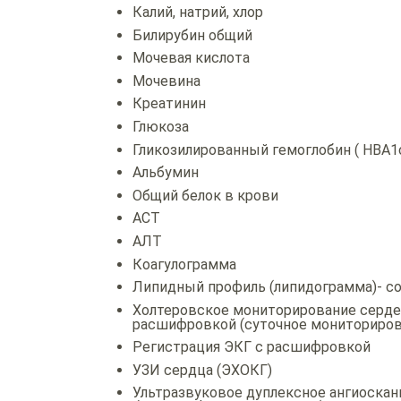
Калий, натрий, хлор
Билирубин общий
Мочевая кислота
Мочевина
Креатинин
Глюкоза
Гликозилированный гемоглобин ( HBA1
Альбумин
Общий белок в крови
АСТ
АЛТ
Коагулограмма
Липидный профиль (липидограмма)- 
Холтеровское мониторирование серде
расшифровкой (суточное мониториров
Регистрация ЭКГ с расшифровкой
УЗИ сердца (ЭХОКГ)
Ультразвуковое дуплексное ангиоска