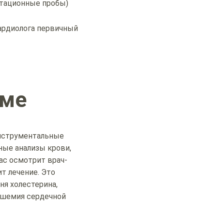
отационные пробы)
ы
кардиолога первичный
мме
инструментальные
ные анализы крови,
ас осмотрит врач-
т лечение. Это
ня холестерина,
 ишемия сердечной