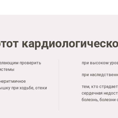
этот кардиологическо
желающим проверить
при высоком уров
системы
при наследственн
 неритмичное
тем, кто страдает
ышку при ходьбе, отеки
сердечная недост
болезнь, болезни