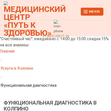
Skip
to
МЕНЮ
content
Записаться на прием
+7 (812) 330 71 74
"Счастливый час": ежедневно с 14:00 до 15:00 скидка 15%
на все анализы
Главная
/
Услуги в Колпино
/
Функциональная диагностика
ФУНКЦИОНАЛЬНАЯ ДИАГНОСТИКА В
КОЛПИНО