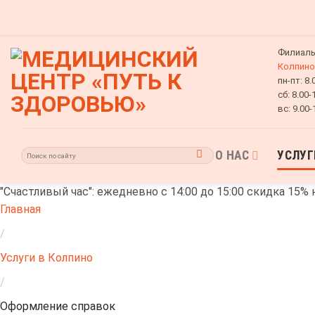
Skip
to
content
Филиалы
Колпино
пн-пт:
8.
сб:
8.00-
вс:
9.00-
О НАС
УСЛУГ
"Счастливый час": ежедневно с 14:00 до 15:00 скидка 15% 
Главная
/
Услуги в Колпино
/
Оформление справок