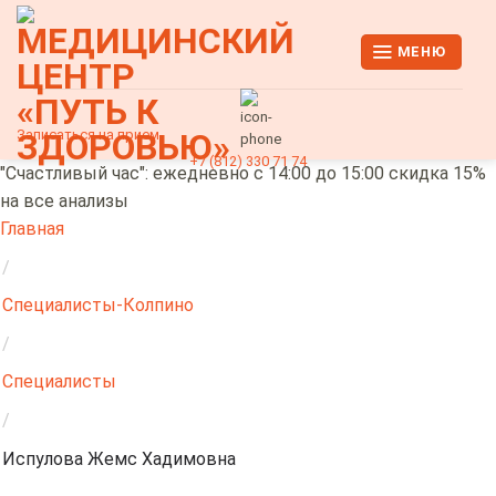
Skip
to
МЕНЮ
content
Записаться на прием
+7 (812) 330 71 74
"Счастливый час": ежедневно с 14:00 до 15:00 скидка 15%
на все анализы
Главная
/
Специалисты-Колпино
/
Специалисты
/
Испулова Жемс Хадимовна