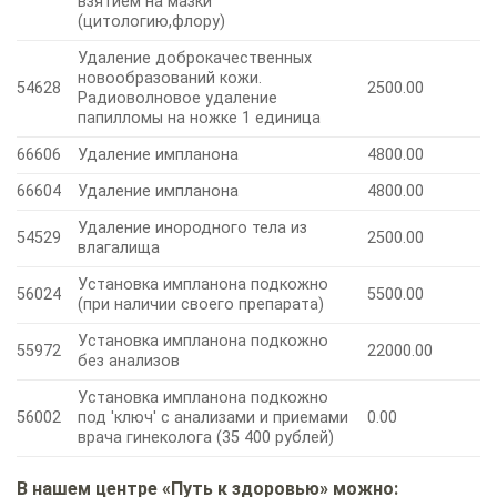
взятием на мазки
(цитологию,флору)
Удаление доброкачественных
новообразований кожи.
54628
2500.00
Радиоволновое удаление
папилломы на ножке 1 единица
66606
Удаление импланона
4800.00
66604
Удаление импланона
4800.00
Удаление инородного тела из
54529
2500.00
влагалища
Установка импланона подкожно
56024
5500.00
(при наличии своего препарата)
Установка импланона подкожно
55972
22000.00
без анализов
Установка импланона подкожно
56002
под 'ключ' с анализами и приемами
0.00
врача гинеколога (35 400 рублей)
В нашем центре «Путь к здоровью» можно: