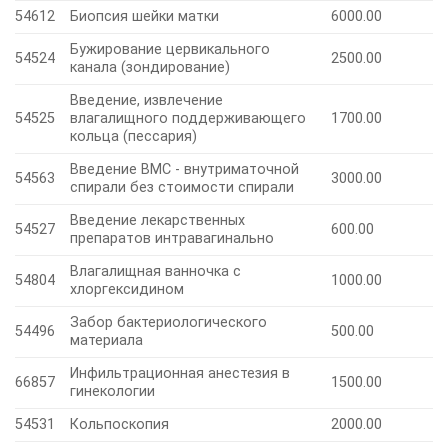
54612
Биопсия шейки матки
6000.00
Бужирование цервикального
54524
2500.00
канала (зондирование)
Введение, извлечение
54525
влагалищного поддерживающего
1700.00
кольца (пессария)
Введение ВМС - внутриматочной
54563
3000.00
спирали без стоимости спирали
Введение лекарственных
54527
600.00
препаратов интравагинально
Влагалищная ванночка с
54804
1000.00
хлоргексидином
Забор бактериологического
54496
500.00
материала
Инфильтрационная анестезия в
66857
1500.00
гинекологии
54531
Кольпоскопия
2000.00