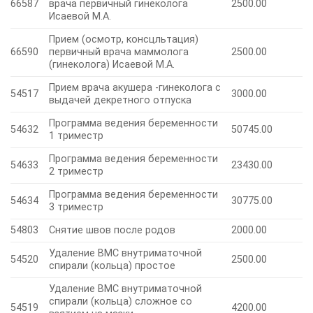
66587
врача первичный гинеколога
2500.00
Исаевой М.А.
Прием (осмотр, консцльтация)
66590
первичный врача маммолога
2500.00
(гинеколога) Исаевой М.А.
Прием врача акушера -гинеколога с
54517
3000.00
выдачей декретного отпуска
Программа ведения беременности
54632
50745.00
1 триместр
Программа ведения беременности
54633
23430.00
2 триместр
Программа ведения беременности
54634
30775.00
3 триместр
54803
Снятие швов после родов
2000.00
Удаление ВМС внутриматочной
54520
2500.00
спирали (кольца) простое
Удаление ВМС внутриматочной
спирали (кольца) сложное со
54519
4200.00