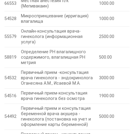
Местная анестезия п/к
66553
1000.00
(Мепивакаин)
Микроспринцевание (ирригация)
54528
1000.00
влагалища
Онлайн-консультация врача-
55579
гинеколога (информационная
2500.00
услуга)
Определение PH влагалищного
58819
содержимого, влагалищная PH
500.00
метрия
Первичный прием -консультация
54532
врача гинеколога - эндокринолога
3000.00
Оганесяна А.М., Исаевой М.А.
Первичный прием-консультация
54516
1900.00
врача гинеколога без осмотра
Первичный прием и консультация
беременной врача акушера -
54492
5000.00
гинеколога (постановка на учет и
оформление карты беременной)