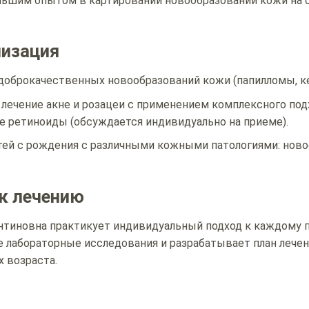
льшим опытом в картировании новообразований кожи н
лизация
доброкачественных новообразований кожи (папилломы, ке
лечение акне и розацеи с применением комплексного подх
 ретиноиды (обсуждается индивидуально на приеме).
ей с рождения с различными кожными патологиями: ново
к лечению
нтиновна практикует индивидуальный подход к каждому 
 лабораторные исследования и разрабатывает план лечен
х возраста.