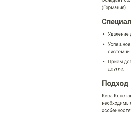
Обладает бо
(Германия).
Специа
Удаление 
Успешное 
системные
Прием дет
другие.
Подход 
Кира Конста
необходимые
особенностя