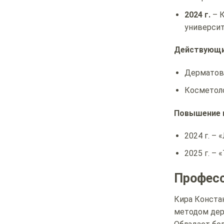
2024 г.
– К
университ
Действующи
Дерматове
Косметоло
Повышение 
2024 г. –
2025 г. – 
Професс
Кира Конста
методом дер