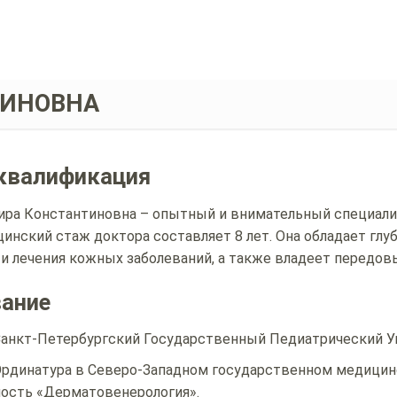
ТИНОВНА
квалификация
ира Константиновна – опытный и внимательный специалис
инский стаж доктора составляет 8 лет. Она обладает г
 и лечения кожных заболеваний, а также владеет передо
вание
анкт-Петербургский Государственный Педиатрический Ун
рдинатура в Северо-Западном государственном медицинс
ость «Дерматовенерология».