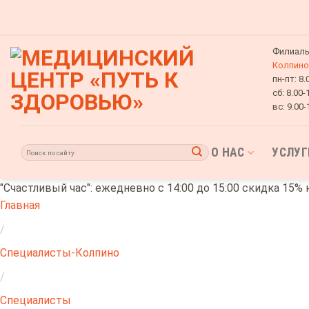
Skip
to
content
Филиалы
Колпино
пн-пт:
8.
сб:
8.00-
вс:
9.00-
О НАС
УСЛУГ
"Счастливый час": ежедневно с 14:00 до 15:00 скидка 15% 
Главная
/
Специалисты-Колпино
/
Специалисты