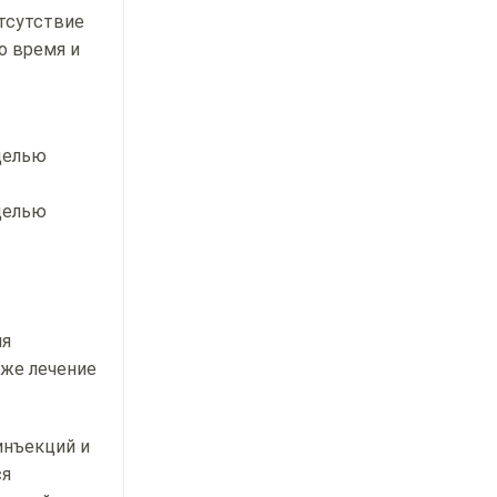
тсутствие
о время и
целью
целью
ия
кже лечение
инъекций и
ся