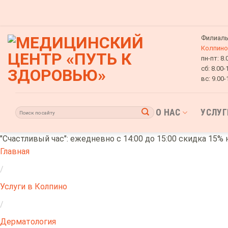
Skip
to
content
Филиалы
Колпино
пн-пт:
8.
сб:
8.00-
вс:
9.00-
О НАС
УСЛУГ
"Счастливый час": ежедневно с 14:00 до 15:00 скидка 15% 
Главная
/
Услуги в Колпино
/
Дерматология