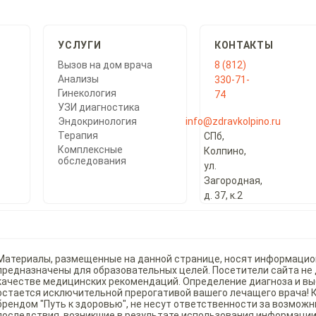
УСЛУГИ
КОНТАКТЫ
Вызов на дом врача
8 (812)
Анализы
330-71-
Гинекология
74
УЗИ диагностика
Эндокринология
info@zdravkolpino.ru
Терапия
СПб,
Комплексные
Колпино,
обследования
ул.
Загородная,
д. 37, к.2
Материалы, размещенные на данной странице, носят информацио
предназначены для образовательных целей. Посетители сайта не
качестве медицинских рекомендаций. Определение диагноза и в
остается исключительной прерогативой вашего лечащего врача!
брендом "Путь к здоровью", не несут ответственности за возмож
последствия, возникшие в результате использования информации