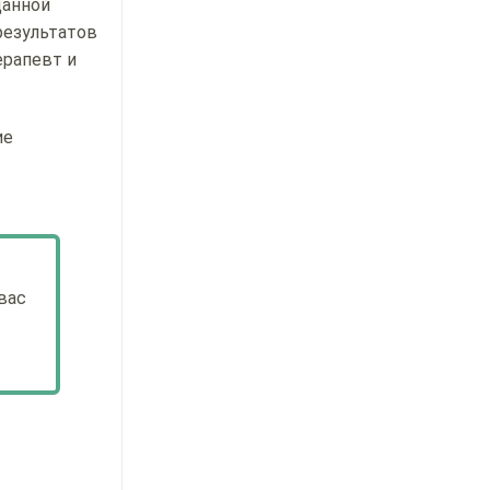
данной
результатов
ерапевт и
ие
вас