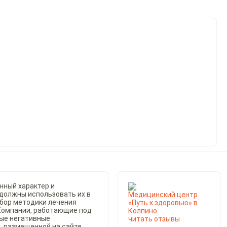
нный характер и
 должны использовать их в
Медицинский центр
ыбор методики лечения
«Путь к здоровью» в
 Компании, работающие под
Колпино
ные негативные
читать отзывы
, размещенной на сайте