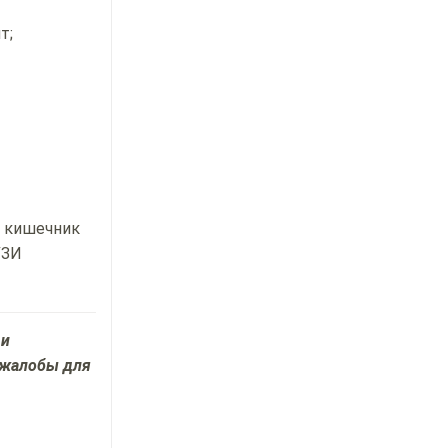
т;
й кишечник
УЗИ
 и
 жалобы для