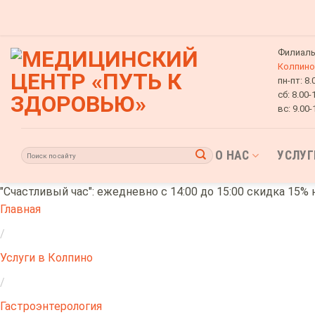
Skip
to
content
Филиалы
Колпино
пн-пт:
8.
сб:
8.00-
вс:
9.00-
О НАС
УСЛУГ
"Счастливый час": ежедневно с 14:00 до 15:00 скидка 15% 
Главная
/
Услуги в Колпино
/
Гастроэнтерология