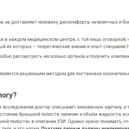
а, не доставляет человеку дискомфорта, неприятных и б
и в каждом медицинском центре, с той лишь оговоркой, 
ый из которых – теоретические знания и опыт специалиста
робно рассмотреть несколько органов и получить компле
 является решающим методом для постановки окончатель
логу?
 исследования доктор описывает визуальную картину, а 
тояние брюшной полости: наличие и объём жидкости, ес
ной полости» в описании УЗИ. Однако нужно понимать, ч
тела, и это норма.
Поэтому данные должны анализиров