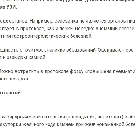
ях УЗИ.
сех
органов. Например, селезёнка не является органов пи
твует в протоколе, как и почки. Нередко аномалии селезё
тики гастроэнтерологических болезней.
одность структуры, наличие образований. Оценивают сос
е и размеры камней.
Можно встретить в протоколе фразу «повышена пневмат
ого воздуха.
атологий:
ой хирургической патологии (аппендицит, перитонит) и о
закупорки желчного хода камнем при желчнокаменной боле