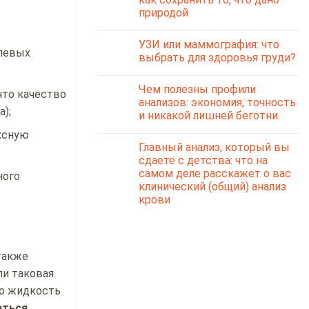
природой
УЗИ или маммография: что
олевых
выбрать для здоровья груди?
Чем полезны профили
что качество
анализов: экономия, точность
);
и никакой лишней беготни
ксную
Главный анализ, который вы
сдаете с детства: что на
самом деле расскажет о вас
ного
клинический (общий) анализ
крови
также
ли таковая
то жидкость
аться