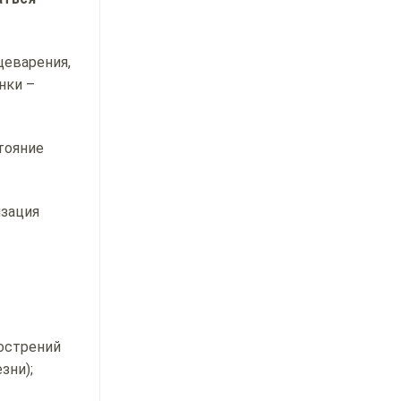
щеварения,
нки –
тояние
изация
бострений
зни);