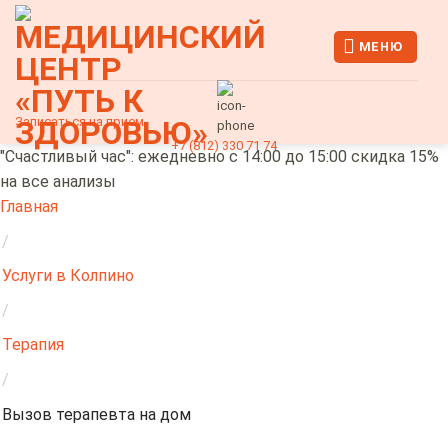
Skip
to
МЕНЮ
content
Записаться на прием
+7 (812) 330 71 74
"Счастливый час": ежедневно с 14:00 до 15:00 скидка 15%
на все анализы
Главная
/
Услуги в Колпино
/
Терапия
/
Вызов терапевта на дом