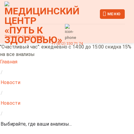
Skip
to
МЕНЮ
content
Записаться на прием
+7 (812) 330 71 74
"Счастливый час": ежедневно с 14:00 до 15:00 скидка 15%
на все анализы
Главная
/
Новости
/
Новости
/
Выбирайте, где ваши анализы...