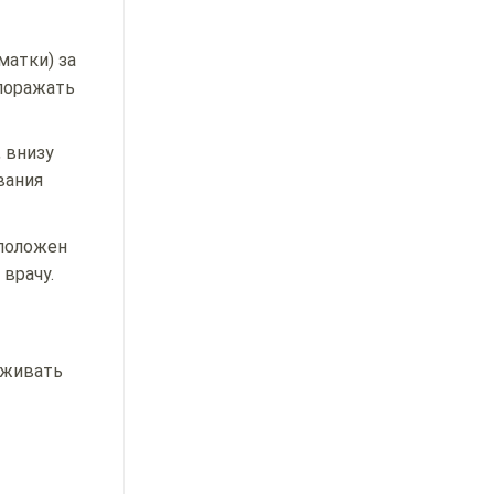
матки) за
поражать
 внизу
вания
сположен
врачу.
рживать