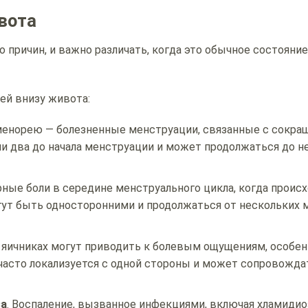
вота
ричин, и важно различать, когда это обычное состояние,
ей внизу живота:
норею — болезненные менструации, связанные с сокра
ли два до начала менструации и может продолжаться до н
ые боли в середине менструального цикла, когда проис
гут быть односторонними и продолжаться от нескольких 
 яичниках могут приводить к болевым ощущениям, особен
часто локализуется с одной стороны и может сопровожда
за
. Воспаление, вызванное инфекциями, включая хламидио