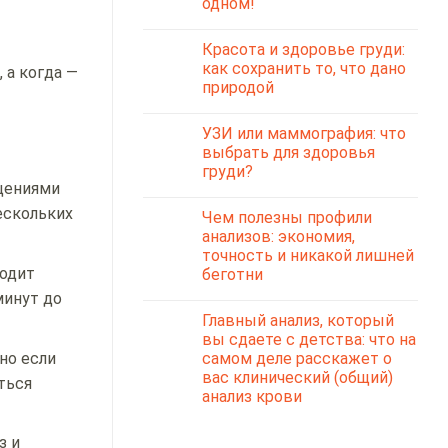
одном!
Красота и здоровье груди:
как сохранить то, что дано
 а когда —
природой
УЗИ или маммография: что
выбрать для здоровья
груди?
щениями
ескольких
Чем полезны профили
анализов: экономия,
точность и никакой лишней
ходит
беготни
минут до
Главный анализ, который
вы сдаете с детства: что на
но если
самом деле расскажет о
вас клинический (общий)
ться
анализ крови
з и