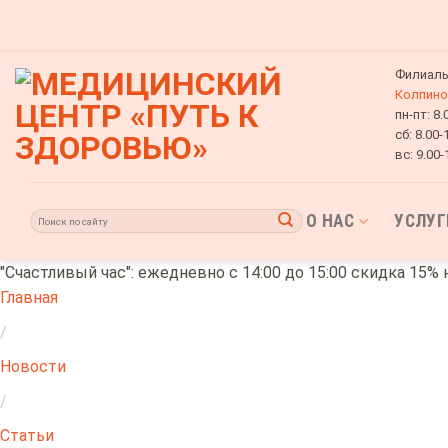
Skip
to
content
Филиалы
Колпино
пн-пт:
8.
сб:
8.00-
вс:
9.00-
О НАС
УСЛУГ
"Счастливый час": ежедневно с 14:00 до 15:00 скидка 15% 
Главная
/
Новости
/
Статьи