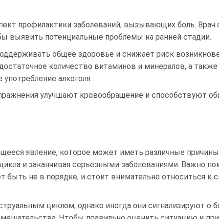
пект профилактики заболеваний, вызывающих боль. Врач
бы выявить потенциальные проблемы на ранней стадии.
оддерживать общее здоровье и снижает риск возникнов
достаточное количество витаминов и минералов, а также
 употребление алкоголя.
упражнения улучшают кровообращение и способствуют о
щееся явление, которое может иметь различные причины,
икла и заканчивая серьезными заболеваниями. Важно пом
ет быть не в порядке, и стоит внимательно относиться к 
труальным циклом, однако иногда они сигнализируют о б
мешательства. Чтобы правильно оценить ситуацию и пр