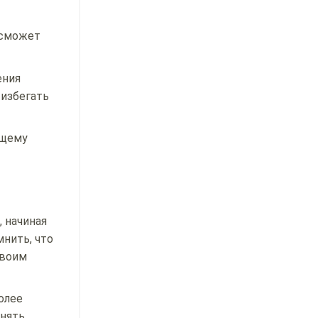
 сможет
ения
 избегать
бщему
 начиная
нить, что
своим
олее
инять