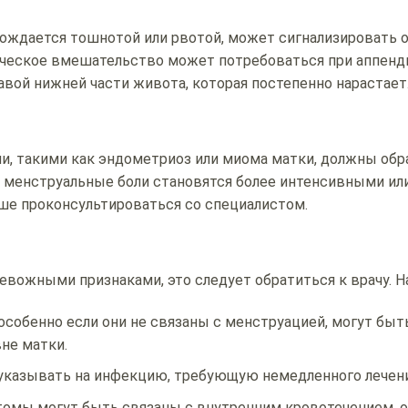
вождается тошнотой или рвотой, может сигнализировать 
ическое вмешательство может потребоваться при аппенд
вой нижней части живота, которая постепенно нарастает
, такими как эндометриоз или миома матки, должны обр
е менструальные боли становятся более интенсивными ил
чше проконсультироваться со специалистом.
евожными признаками, это следует обратиться к врачу. Н
 особенно если они не связаны с менструацией, могут быт
не матки.
указывать на инфекцию, требующую немедленного лечени
томы могут быть связаны с внутренним кровотечением, 