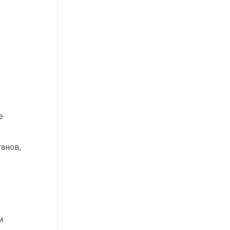
е
анов,
и