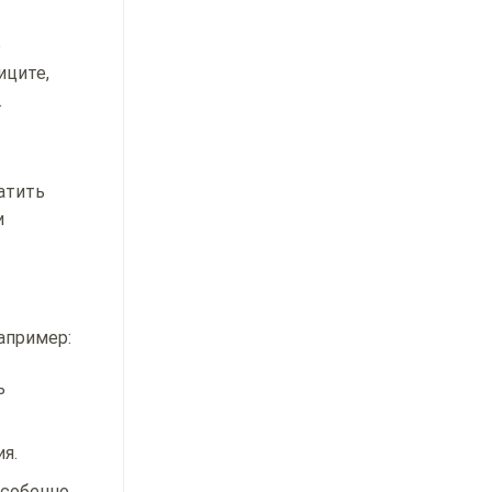
о
иците,
.
атить
и
апример:
ь
я.
особенно