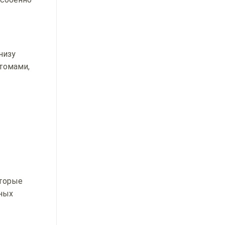
низу
птомами,
оторые
нных