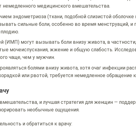
ет немедленного медицинского вмешательства.
ичием эндометриоза (ткани, подобной слизистой оболочке 
ывать сильные боли, особенно во время менструаций, и 
сплодию.
й (ИМП) могут вызывать боли внизу живота, в частности,
тые мочеиспускания, жжение и общую слабость. Исследо
го чаще, чем у мужчин.
роявляться болями внизу живота, хотя очаг инфекции ра
хорадкой или рвотой, требуется немедленное обращение к 
ачу
мешательства, и лучшая стратегия для женщин — подде
игнорировать необычные ощущения.
ельность и обратиться к врачу: