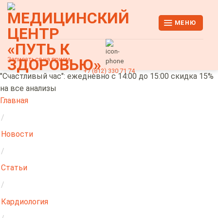
Skip
to
МЕНЮ
content
Записаться на прием
+7 (812) 330 71 74
"Счастливый час": ежедневно с 14:00 до 15:00 скидка 15%
на все анализы
Главная
/
Новости
/
Статьи
/
Кардиология