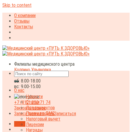
Skip to content
О компании
Отзывы
Контакты
Филиалы медицинского центра
Колпино
Ульяновка
пн-пт:
8.00-20.00
сб:
8.00-18.00
вс:
9.00-15.00
О нас
Новости
Статьи
+7 (812) 330 71 74
Для пациентов
Заказать звонок
Прием по ДМС
Записаться на прием
Записаться
Налоговый вычет
Меню
Лицензии
Награды