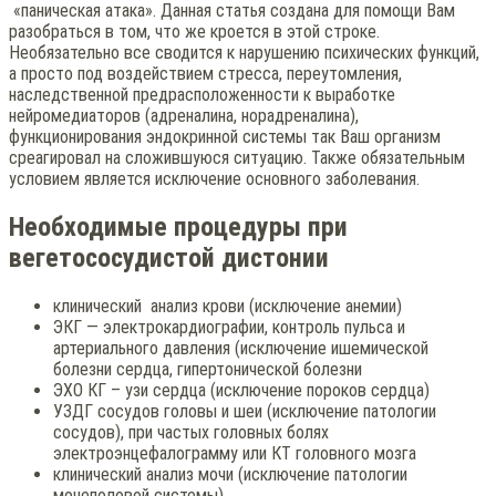
«паническая атака». Данная статья создана для помощи Вам
разобраться в том, что же кроется в этой строке.
Необязательно все сводится к нарушению психических функций,
а просто под воздействием стресса, переутомления,
наследственной предрасположенности к выработке
нейромедиаторов (адреналина, норадреналина),
функционирования эндокринной системы так Ваш организм
среагировал на сложившуюся ситуацию. Также обязательным
условием является исключение основного заболевания.
Необходимые процедуры при
вегетососудистой дистонии
клинический анализ крови (исключение анемии)
ЭКГ — электрокардиографии, контроль пульса и
артериального давления (исключение ишемической
болезни сердца, гипертонической болезни
ЭХО КГ – узи сердца (исключение пороков сердца)
УЗДГ сосудов головы и шеи (исключение патологии
сосудов), при частых головных болях
электроэнцефалограмму или КТ головного мозга
клинический анализ мочи (исключение патологии
мочеполовой системы)