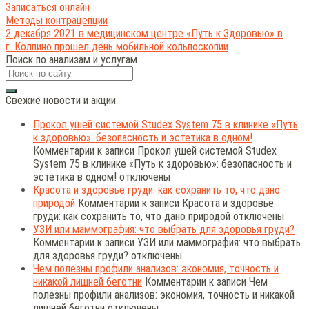
Записаться онлайн
Методы контрацепции
2 декабря 2021 в медицинском центре «Путь к Здоровью» в
г. Колпино прошел день мобильной кольпоскопии
Поиск по анализам и услугам
Свежие новости и акции
Прокол ушей системой Studex System 75 в клинике «Путь
к здоровью»: безопасность и эстетика в одном!
Комментарии
к записи Прокол ушей системой Studex
System 75 в клинике «Путь к здоровью»: безопасность и
эстетика в одном!
отключены
Красота и здоровье груди: как сохранить то, что дано
природой
Комментарии
к записи Красота и здоровье
груди: как сохранить то, что дано природой
отключены
УЗИ или маммография: что выбрать для здоровья груди?
Комментарии
к записи УЗИ или маммография: что выбрать
для здоровья груди?
отключены
Чем полезны профили анализов: экономия, точность и
никакой лишней беготни
Комментарии
к записи Чем
полезны профили анализов: экономия, точность и никакой
лишней беготни
отключены