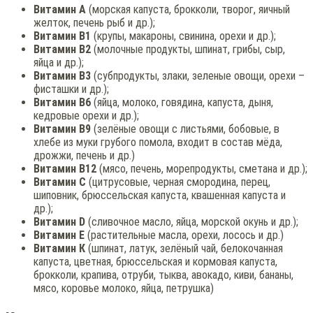
Витамин А
(морская капуста, брокколи, творог, яичный
желток, печень рыб и др.);
Витамин В1
(крупы, макароны, свинина, орехи и др.);
Витамин В2
(молочные продукты, шпинат, грибы, сыр,
яйца и др.);
Витамин В3
(субпродукты, злаки, зеленые овощи, орехи –
фисташки и др.);
Витамин В6
(яйца, молоко, говядина, капуста, дыня,
кедровые орехи и др.);
Витамин В9
(зелёные овощи с листьями, бобовые, в
хлебе из муки грубого помола, входит в состав мёда,
дрожжи, печень и др.)
Витамин В12
(мясо, печень, морепродукты, сметана и др.);
Витамин С
(цитрусовые, черная смородина, перец,
шиповник, брюссельская капуста, квашенная капуста и
др.);
Витамин D
(сливочное масло, яйца, морской окунь и др.);
Витамин Е
(растительные масла, орехи, лосось и др.)
Витамин К
(шпинат, латук, зелёный чай, белокочанная
капуста, цветная, брюссельская и кормовая капуста,
брокколи, крапива, отруби, тыква, авокадо, киви, бананы,
мясо, коровье молоко, яйца, петрушка)