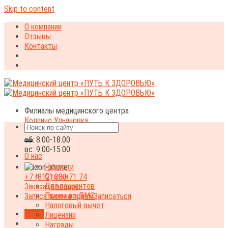
Skip to content
О компании
Отзывы
Контакты
Филиалы медицинского центра
Колпино
Ульяновка
пн-пт:
8.00-20.00
сб:
8.00-18.00
вс:
9.00-15.00
О нас
Новости
Статьи
+7 (812) 330 71 74
Для пациентов
Заказать звонок
Прием по ДМС
Записаться на прием
Записаться
Налоговый вычет
Меню
Лицензии
Награды