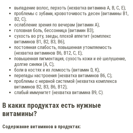
выпадение волос, перхоть (нехватка витамина А, В, С, Е);
проблемы с зубами, кровоточивость десен (витамины В1,
В2, С);
ослабление зрения по вечерам (витамин А);
головная боль, бессонница (витамин В3);
сухость во рту, заеды, плохой аппетит (комплекс
витаминов В1, В2, В3, В6);
постоянная слабость, повышенная утомляемость
(нехватка витаминов В6, В12, С, Е);
повышенная пигментация, сухость кожи и её шелушение,
долгие синяки (А, С);
боли в костях и их ломкость (витамин D, К);
перепады настроения (нехватка витаминов В6, С);
проблемы с нервной системой (нехватка комплекса
витаминов В2, В3, В6, В12);
слабый иммунитет (нехватка витамина В9, С).
В каких продуктах есть нужные
витамины?
Содержание витаминов в продуктах: